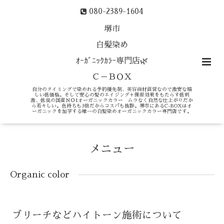
080-2389-1604
堺市
白髪染め
ｵｰｶﾞﾆｯｸｶﾗｰ専門店🌿
Ｃ－ＢＯＸ
自分のタイミングで染めれる予約優先制、美容商材直営なので激安な嬉
しい低価格。そして安心の髪のエイジング＋保湿効果をもたらす低刺
激、低臭の国産ＮＯ1オーガニックカラー ムラなく自然な仕上がりだか
ら若々しい。色持ちも3倍だからコスパも抜群。堺市にあるC-BOXはオ
ーガニックを加学する唯一の白髪染めオーガニックカラー専門店です。
メニュー
Organic color
ブリーチなどハイトーン施術について