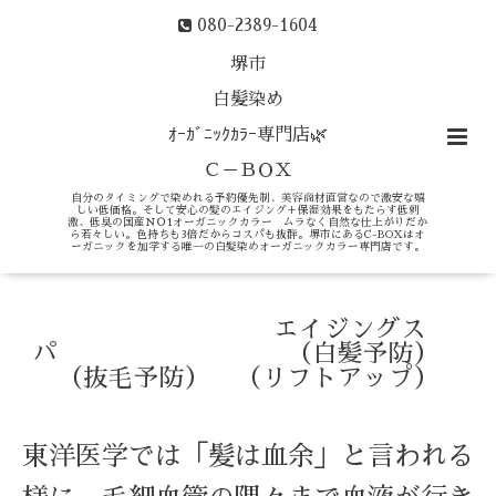
080-2389-1604
堺市
白髪染め
ｵｰｶﾞﾆｯｸｶﾗｰ専門店🌿
Ｃ－ＢＯＸ
自分のタイミングで染めれる予約優先制、美容商材直営なので激安な嬉
しい低価格。そして安心の髪のエイジング＋保湿効果をもたらす低刺
激、低臭の国産ＮＯ1オーガニックカラー ムラなく自然な仕上がりだか
ら若々しい。色持ちも3倍だからコスパも抜群。堺市にあるC-BOXはオ
ーガニックを加学する唯一の白髪染めオーガニックカラー専門店です。
エイジングス
パ （白髪予防）
（抜毛予防） （リフトアップ）
東洋医学では「髪は血余」と言われる