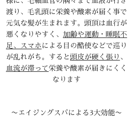
様に、毛細血管の隅々まで血液が行き
渡り、毛乳頭に栄養や酸素が届く事で
元気な髪が生まれます。頭頂は血行が
悪くなりやすく、
加齢や運動・睡眠不
足、スマホ
による目の酷使などで巡り
が乱れがち。
すると
頭皮が硬く張り
、
血流が滞って
栄養や酸素が届きにくく
なります
〜エイジングスパによる3大効能〜