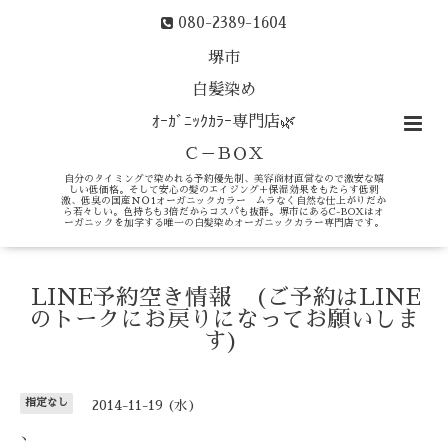
080-2389-1604
堺市
白髪染め
ｵｰｶﾞﾆｯｸｶﾗｰ専門店🌿
Ｃ－ＢＯＸ
自分のタイミングで染めれる予約優先制、美容商材直営なので激安な嬉
しい低価格。そして安心の髪のエイジング＋保湿効果をもたらす低刺
激、低臭の国産ＮＯ1オーガニックカラー ムラなく自然な仕上がりだか
ら若々しい。色持ちも3倍だからコスパも抜群。堺市にあるC-BOXはオ
ーガニックを加学する唯一の白髪染めオーガニックカラー専門店です。
LINE予約空き情報 (ご予約はLINE
のトークにお戻りになってお願いしま
す)
指定なし
2014-11-19 (水)
、