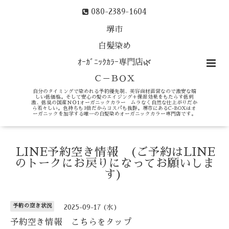
080-2389-1604
堺市
白髪染め
ｵｰｶﾞﾆｯｸｶﾗｰ専門店🌿
Ｃ－ＢＯＸ
自分のタイミングで染めれる予約優先制、美容商材直営なので激安な嬉
しい低価格。そして安心の髪のエイジング＋保湿効果をもたらす低刺
激、低臭の国産ＮＯ1オーガニックカラー ムラなく自然な仕上がりだか
ら若々しい。色持ちも3倍だからコスパも抜群。堺市にあるC-BOXはオ
ーガニックを加学する唯一の白髪染めオーガニックカラー専門店です。
LINE予約空き情報 (ご予約はLINE
のトークにお戻りになってお願いしま
す)
予約の空き状況
2025-09-17 (水)
予約空き情報 こちらをタップ