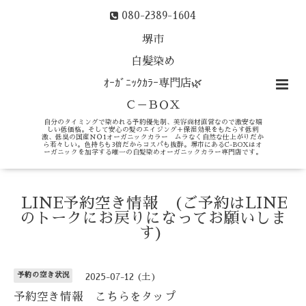
080-2389-1604
堺市
白髪染め
ｵｰｶﾞﾆｯｸｶﾗｰ専門店🌿
Ｃ－ＢＯＸ
自分のタイミングで染めれる予約優先制、美容商材直営なので激安な嬉
しい低価格。そして安心の髪のエイジング＋保湿効果をもたらす低刺
激、低臭の国産ＮＯ1オーガニックカラー ムラなく自然な仕上がりだか
ら若々しい。色持ちも3倍だからコスパも抜群。堺市にあるC-BOXはオ
ーガニックを加学する唯一の白髪染めオーガニックカラー専門店です。
LINE予約空き情報 (ご予約はLINE
のトークにお戻りになってお願いしま
す)
予約の空き状況
2025-07-12 (土)
予約空き情報 こちらをタップ