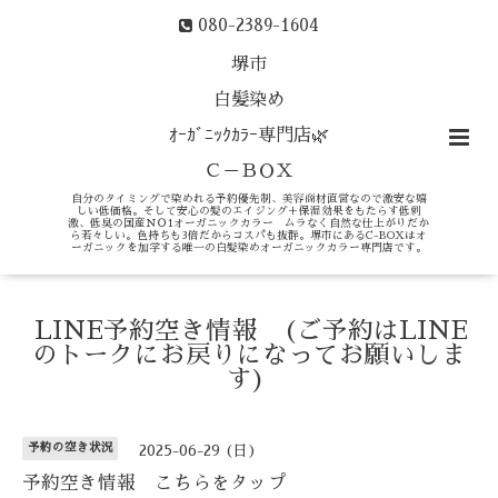
080-2389-1604
堺市
白髪染め
ｵｰｶﾞﾆｯｸｶﾗｰ専門店🌿
Ｃ－ＢＯＸ
自分のタイミングで染めれる予約優先制、美容商材直営なので激安な嬉
しい低価格。そして安心の髪のエイジング＋保湿効果をもたらす低刺
激、低臭の国産ＮＯ1オーガニックカラー ムラなく自然な仕上がりだか
ら若々しい。色持ちも3倍だからコスパも抜群。堺市にあるC-BOXはオ
ーガニックを加学する唯一の白髪染めオーガニックカラー専門店です。
LINE予約空き情報 (ご予約はLINE
のトークにお戻りになってお願いしま
す)
予約の空き状況
2025-06-29 (日)
予約空き情報 こちらをタップ