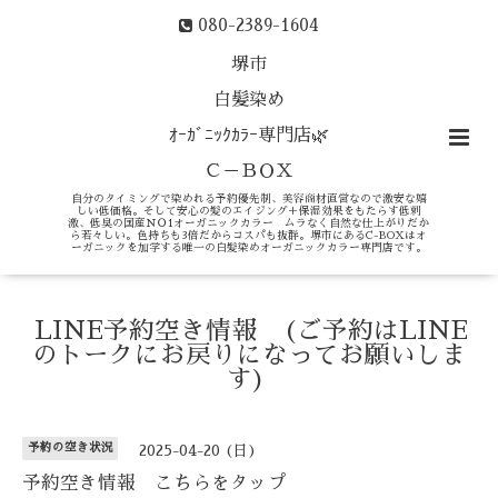
080-2389-1604
堺市
白髪染め
ｵｰｶﾞﾆｯｸｶﾗｰ専門店🌿
Ｃ－ＢＯＸ
自分のタイミングで染めれる予約優先制、美容商材直営なので激安な嬉
しい低価格。そして安心の髪のエイジング＋保湿効果をもたらす低刺
激、低臭の国産ＮＯ1オーガニックカラー ムラなく自然な仕上がりだか
ら若々しい。色持ちも3倍だからコスパも抜群。堺市にあるC-BOXはオ
ーガニックを加学する唯一の白髪染めオーガニックカラー専門店です。
LINE予約空き情報 (ご予約はLINE
のトークにお戻りになってお願いしま
す)
予約の空き状況
2025-04-20 (日)
予約空き情報 こちらをタップ