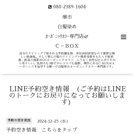
080-2389-1604
堺市
白髪染め
ｵｰｶﾞﾆｯｸｶﾗｰ専門店🌿
Ｃ－ＢＯＸ
自分のタイミングで染めれる予約優先制、美容商材直営なので激安な嬉
しい低価格。そして安心の髪のエイジング＋保湿効果をもたらす低刺
激、低臭の国産ＮＯ1オーガニックカラー ムラなく自然な仕上がりだか
ら若々しい。色持ちも3倍だからコスパも抜群。堺市にあるC-BOXはオ
ーガニックを加学する唯一の白髪染めオーガニックカラー専門店です。
LINE予約空き情報 (ご予約はLINE
のトークにお戻りになってお願いしま
す)
予約の空き状況
2024-12-25 (水)
予約空き情報 こちらをタップ