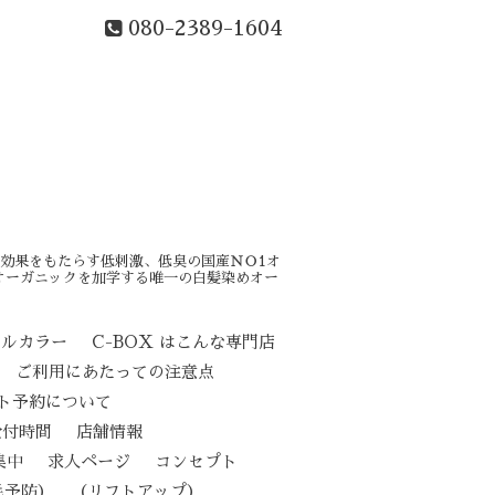
080-2389-1604
効果をもたらす低刺激、低臭の国産ＮＯ1オ
オーガニックを加学する唯一の白髪染めオー
カルカラー
C-BOX はこんな専門店
ご利用にあたっての注意点
ト予約について
受付時間
店舗情報
集中
求人ページ
コンセプト
（リフトアップ）