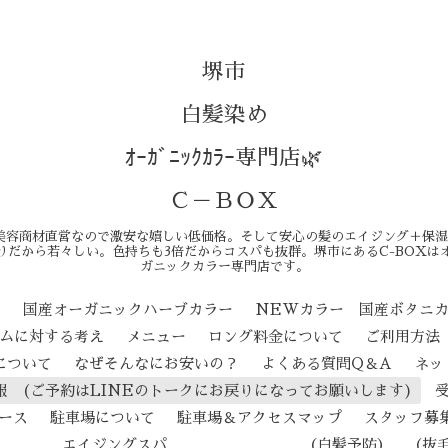
堺市
白髪染め
ｵｰｶﾞﾆｯｸｶﾗｰ専門店🌿
Ｃ－ＢＯＸ
美容商材直営なので激安な嬉しい低価格。そして安心の髪のエイジング＋保湿
りだから若々しい。色持ちも3倍だからコスパも抜群。堺市にあるC-BOXは
ガニックカラー専門店です。
ン
国産オーガニックハーブカラー
NEWカラー 国産ボタニ
テムに対する考え
メニュー
ロング料金について
ご利用方法
について
なぜそんなにお安いの？
よくある質問Q＆A
ネッ
報 (ご予約はLINEのトークにお戻りになってお願いします)
ース
駐車場について
駐車場＆アクセスマップ
スタッフ募
ジングスパ （白髪予防） （抜毛予防） 