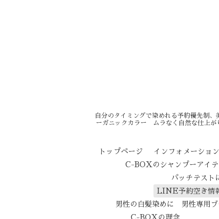
自分のタイミングで染めれる予約優先制、
ーガニックカラー ムラなく自然な仕上が
トップページ
インフォメーショ
C-BOXのシャンプーアイ
パッチテスト
LINE予約空き情
男性の白髪染めに 男性専用ブ
C-BOXの理念
エイ