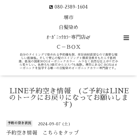
080-2389-1604
堺市
白髪染め
ｵｰｶﾞﾆｯｸｶﾗｰ専門店🌿
Ｃ－ＢＯＸ
自分のタイミングで染めれる予約優先制、美容商材直営なので激安な嬉
しい低価格。そして安心の髪のエイジング＋保湿効果をもたらす低刺
激、低臭の国産ＮＯ1オーガニックカラー ムラなく自然な仕上がりだか
ら若々しい。色持ちも3倍だからコスパも抜群。堺市にあるC-BOXはオ
ーガニックを加学する唯一の白髪染めオーガニックカラー専門店です。
LINE予約空き情報 (ご予約はLINE
のトークにお戻りになってお願いしま
す)
予約の空き状況
2024-09-07 (土)
予約空き情報 こちらをタップ