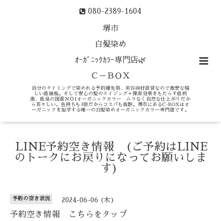
080-2389-1604
堺市
白髪染め
ｵｰｶﾞﾆｯｸｶﾗｰ専門店🌿
Ｃ－ＢＯＸ
自分のタイミングで染めれる予約優先制、美容商材直営なので激安な嬉
しい低価格。そして安心の髪のエイジング＋保湿効果をもたらす低刺
激、低臭の国産ＮＯ1オーガニックカラー ムラなく自然な仕上がりだか
ら若々しい。色持ちも3倍だからコスパも抜群。堺市にあるC-BOXはオ
ーガニックを加学する唯一の白髪染めオーガニックカラー専門店です。
LINE予約空き情報 (ご予約はLINE
のトークにお戻りになってお願いしま
す)
予約の空き状況
2024-06-06 (木)
予約空き情報 こちらをタップ