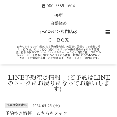
080-2389-1604
堺市
白髪染め
ｵｰｶﾞﾆｯｸｶﾗｰ専門店🌿
Ｃ－ＢＯＸ
自分のタイミングで染めれる予約優先制、美容商材直営なので激安な嬉
しい低価格。そして安心の髪のエイジング＋保湿効果をもたらす低刺
激、低臭の国産ＮＯ1オーガニックカラー ムラなく自然な仕上がりだか
ら若々しい。色持ちも3倍だからコスパも抜群。堺市にあるC-BOXはオ
ーガニックを加学する唯一の白髪染めオーガニックカラー専門店です。
LINE予約空き情報 (ご予約はLINE
のトークにお戻りになってお願いしま
す)
予約の空き状況
2024-05-25 (土)
予約空き情報 こちらをタップ