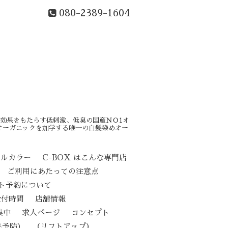
080-2389-1604
効果をもたらす低刺激、低臭の国産ＮＯ1オ
オーガニックを加学する唯一の白髪染めオー
カルカラー
C-BOX はこんな専門店
ご利用にあたっての注意点
ト予約について
受付時間
店舗情報
集中
求人ページ
コンセプト
（リフトアップ）