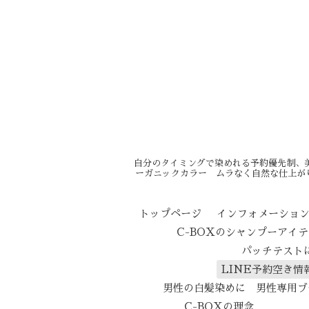
自分のタイミングで染めれる予約優先制、
ーガニックカラー ムラなく自然な仕上が
トップページ
インフォメーショ
C-BOXのシャンプーアイ
パッチテスト
LINE予約空き情
男性の白髪染めに 男性専用ブ
C-BOXの理念
エイ