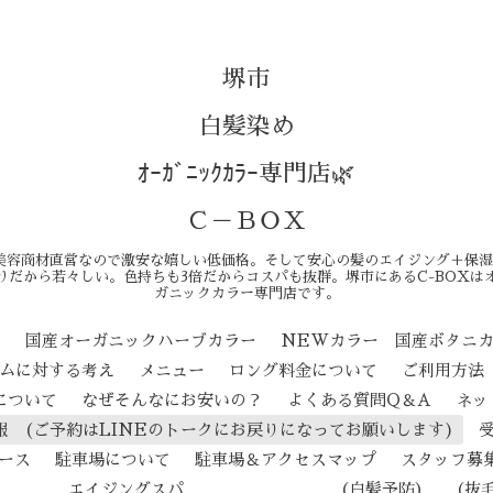
堺市
白髪染め
ｵｰｶﾞﾆｯｸｶﾗｰ専門店🌿
Ｃ－ＢＯＸ
美容商材直営なので激安な嬉しい低価格。そして安心の髪のエイジング＋保湿
りだから若々しい。色持ちも3倍だからコスパも抜群。堺市にあるC-BOXは
ガニックカラー専門店です。
ン
国産オーガニックハーブカラー
NEWカラー 国産ボタニ
テムに対する考え
メニュー
ロング料金について
ご利用方法
について
なぜそんなにお安いの？
よくある質問Q＆A
ネッ
報 (ご予約はLINEのトークにお戻りになってお願いします)
ース
駐車場について
駐車場＆アクセスマップ
スタッフ募
ジングスパ （白髪予防） （抜毛予防） 