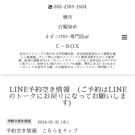
080-2389-1604
堺市
白髪染め
ｵｰｶﾞﾆｯｸｶﾗｰ専門店🌿
Ｃ－ＢＯＸ
自分のタイミングで染めれる予約優先制、美容商材直営なので激安な嬉
しい低価格。そして安心の髪のエイジング＋保湿効果をもたらす低刺
激、低臭の国産ＮＯ1オーガニックカラー ムラなく自然な仕上がりだか
ら若々しい。色持ちも3倍だからコスパも抜群。堺市にあるC-BOXはオ
ーガニックを加学する唯一の白髪染めオーガニックカラー専門店です。
LINE予約空き情報 (ご予約はLINE
のトークにお戻りになってお願いしま
す)
予約の空き状況
2024-01-31 (水)
予約空き情報 こちらをタップ