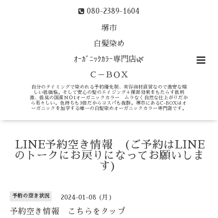
080-2389-1604
堺市
白髪染め
ｵｰｶﾞﾆｯｸｶﾗｰ専門店🌿
Ｃ－ＢＯＸ
自分のタイミングで染めれる予約優先制、美容商材直営なので激安な嬉
しい低価格。そして安心の髪のエイジング＋保湿効果をもたらす低刺
激、低臭の国産ＮＯ1オーガニックカラー ムラなく自然な仕上がりだか
ら若々しい。色持ちも3倍だからコスパも抜群。堺市にあるC-BOXはオ
ーガニックを加学する唯一の白髪染めオーガニックカラー専門店です。
LINE予約空き情報 (ご予約はLINE
のトークにお戻りになってお願いしま
す)
予約の空き状況
2024-01-08 (月)
予約空き情報 こちらをタップ