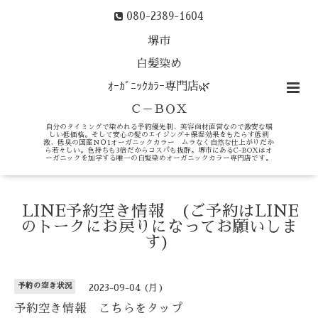
080-2389-1604
堺市
白髪染め
ｵｰｶﾞﾆｯｸｶﾗｰ専門店🌿
Ｃ－ＢＯＸ
自分のタイミングで染めれる予約優先制、美容商材直営なので激安な嬉
しい低価格。そして安心の髪のエイジング＋保湿効果をもたらす低刺
激、低臭の国産ＮＯ1オーガニックカラー ムラなく自然な仕上がりだか
ら若々しい。色持ちも3倍だからコスパも抜群。堺市にあるC-BOXはオ
ーガニックを加学する唯一の白髪染めオーガニックカラー専門店です。
LINE予約空き情報 (ご予約はLINE
のトークにお戻りになってお願いしま
す)
予約の空き状況
2023-09-04 (月)
予約空き情報 こちらをタップ