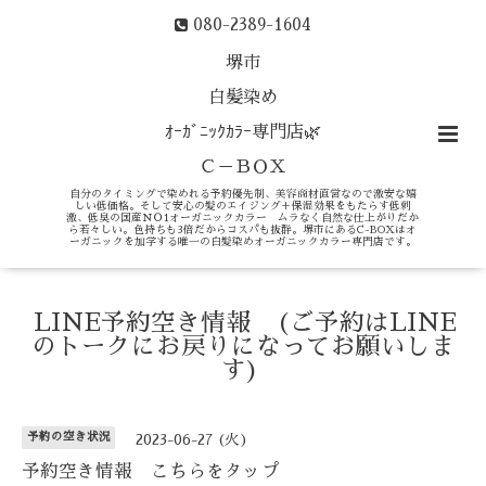
080-2389-1604
堺市
白髪染め
ｵｰｶﾞﾆｯｸｶﾗｰ専門店🌿
Ｃ－ＢＯＸ
自分のタイミングで染めれる予約優先制、美容商材直営なので激安な嬉
しい低価格。そして安心の髪のエイジング＋保湿効果をもたらす低刺
激、低臭の国産ＮＯ1オーガニックカラー ムラなく自然な仕上がりだか
ら若々しい。色持ちも3倍だからコスパも抜群。堺市にあるC-BOXはオ
ーガニックを加学する唯一の白髪染めオーガニックカラー専門店です。
LINE予約空き情報 (ご予約はLINE
のトークにお戻りになってお願いしま
す)
予約の空き状況
2023-06-27 (火)
予約空き情報 こちらをタップ