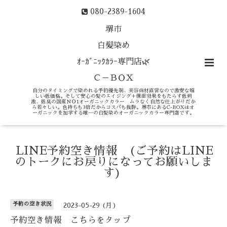
080-2389-1604
堺市
白髪染め
ｵｰｶﾞﾆｯｸｶﾗｰ専門店🌿
Ｃ－ＢＯＸ
自分のタイミングで染めれる予約優先制、美容商材直営なので激安な嬉
しい低価格。そして安心の髪のエイジング＋保湿効果をもたらす低刺
激、低臭の国産ＮＯ1オーガニックカラー ムラなく自然な仕上がりだか
ら若々しい。色持ちも3倍だからコスパも抜群。堺市にあるC-BOXはオ
ーガニックを加学する唯一の白髪染めオーガニックカラー専門店です。
LINE予約空き情報 (ご予約はLINE
のトークにお戻りになってお願いしま
す)
予約の空き状況
2023-05-29 (月)
予約空き情報 こちらをタップ