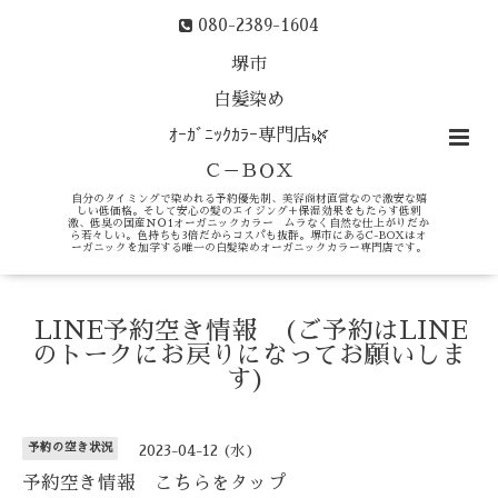
080-2389-1604
堺市
白髪染め
ｵｰｶﾞﾆｯｸｶﾗｰ専門店🌿
Ｃ－ＢＯＸ
自分のタイミングで染めれる予約優先制、美容商材直営なので激安な嬉
しい低価格。そして安心の髪のエイジング＋保湿効果をもたらす低刺
激、低臭の国産ＮＯ1オーガニックカラー ムラなく自然な仕上がりだか
ら若々しい。色持ちも3倍だからコスパも抜群。堺市にあるC-BOXはオ
ーガニックを加学する唯一の白髪染めオーガニックカラー専門店です。
LINE予約空き情報 (ご予約はLINE
のトークにお戻りになってお願いしま
す)
予約の空き状況
2023-04-12 (水)
予約空き情報 こちらをタップ