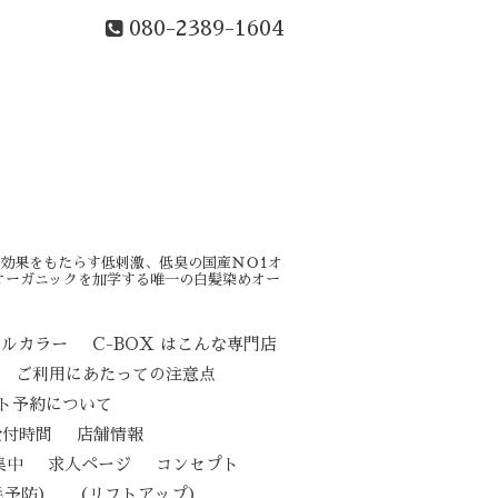
080-2389-1604
効果をもたらす低刺激、低臭の国産ＮＯ1オ
オーガニックを加学する唯一の白髪染めオー
カルカラー
C-BOX はこんな専門店
ご利用にあたっての注意点
ト予約について
受付時間
店舗情報
集中
求人ページ
コンセプト
（リフトアップ）