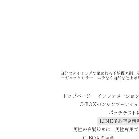
自分のタイミングで染めれる予約優先制、
ーガニックカラー ムラなく自然な仕上が
トップページ
インフォメーショ
C-BOXのシャンプーアイ
パッチテスト
LINE予約空き情
男性の白髪染めに 男性専用ブ
C-BOXの理念
エイ