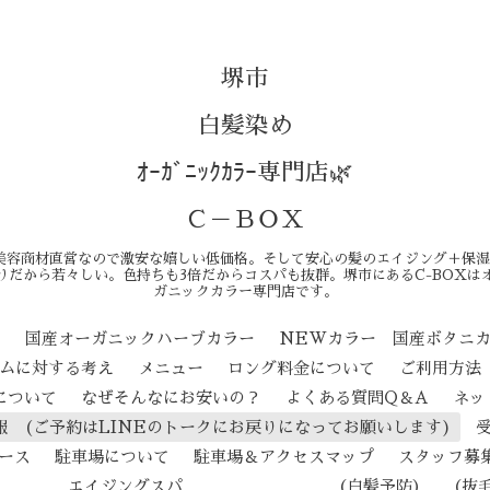
堺市
白髪染め
ｵｰｶﾞﾆｯｸｶﾗｰ専門店🌿
Ｃ－ＢＯＸ
美容商材直営なので激安な嬉しい低価格。そして安心の髪のエイジング＋保湿
りだから若々しい。色持ちも3倍だからコスパも抜群。堺市にあるC-BOXは
ガニックカラー専門店です。
ン
国産オーガニックハーブカラー
NEWカラー 国産ボタニ
テムに対する考え
メニュー
ロング料金について
ご利用方法
について
なぜそんなにお安いの？
よくある質問Q＆A
ネッ
報 (ご予約はLINEのトークにお戻りになってお願いします)
ース
駐車場について
駐車場＆アクセスマップ
スタッフ募
ジングスパ （白髪予防） （抜毛予防） 