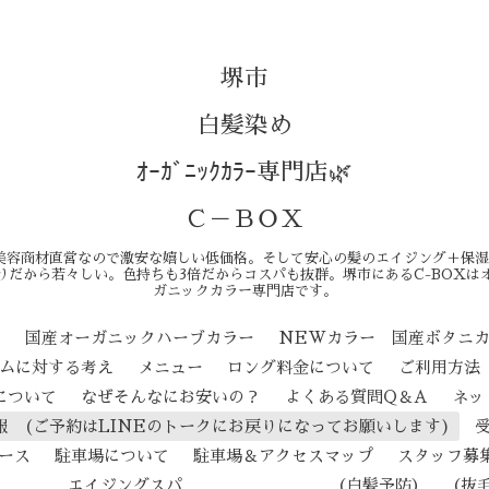
堺市
白髪染め
ｵｰｶﾞﾆｯｸｶﾗｰ専門店🌿
Ｃ－ＢＯＸ
美容商材直営なので激安な嬉しい低価格。そして安心の髪のエイジング＋保湿
りだから若々しい。色持ちも3倍だからコスパも抜群。堺市にあるC-BOXは
ガニックカラー専門店です。
ン
国産オーガニックハーブカラー
NEWカラー 国産ボタニ
テムに対する考え
メニュー
ロング料金について
ご利用方法
について
なぜそんなにお安いの？
よくある質問Q＆A
ネッ
報 (ご予約はLINEのトークにお戻りになってお願いします)
ース
駐車場について
駐車場＆アクセスマップ
スタッフ募
ジングスパ （白髪予防） （抜毛予防） 