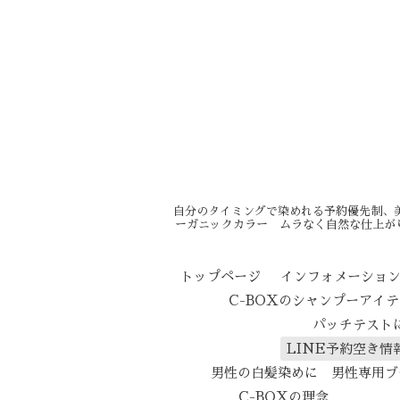
自分のタイミングで染めれる予約優先制、
ーガニックカラー ムラなく自然な仕上が
トップページ
インフォメーショ
C-BOXのシャンプーアイ
パッチテスト
LINE予約空き情
男性の白髪染めに 男性専用ブ
C-BOXの理念
エイ