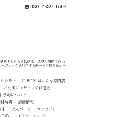
080-2389-1604
効果をもたらす低刺激、低臭の国産ＮＯ1オ
オーガニックを加学する唯一の白髪染めオー
カルカラー
C-BOX はこんな専門店
ご利用にあたっての注意点
ト予約について
受付時間
店舗情報
集中
求人ページ
コンセプト
（リフトアップ）