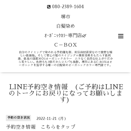
080-2389-1604
堺市
白髪染め
ｵｰｶﾞﾆｯｸｶﾗｰ専門店🌿
Ｃ－ＢＯＸ
自分のタイミングで染めれる予約優先制、美容商材直営なので激安な嬉
しい低価格。そして安心の髪のエイジング＋保湿効果をもたらす低刺
激、低臭の国産ＮＯ1オーガニックカラー ムラなく自然な仕上がりだか
ら若々しい。色持ちも3倍だからコスパも抜群。堺市にあるC-BOXはオ
ーガニックを加学する唯一の白髪染めオーガニックカラー専門店です。
LINE予約空き情報 (ご予約はLINE
のトークにお戻りになってお願いしま
す)
予約の空き状況
2022-11-21 (月)
予約空き情報 こちらをタップ