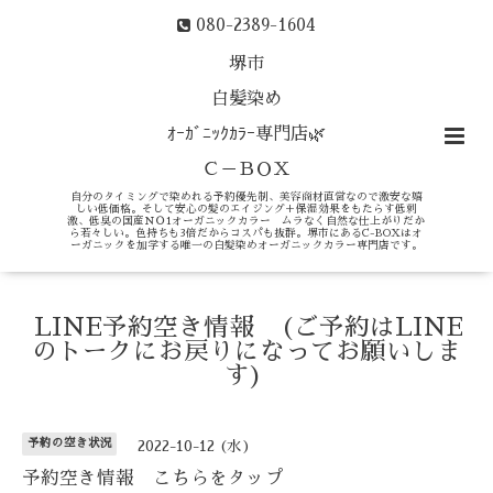
080-2389-1604
堺市
白髪染め
ｵｰｶﾞﾆｯｸｶﾗｰ専門店🌿
Ｃ－ＢＯＸ
自分のタイミングで染めれる予約優先制、美容商材直営なので激安な嬉
しい低価格。そして安心の髪のエイジング＋保湿効果をもたらす低刺
激、低臭の国産ＮＯ1オーガニックカラー ムラなく自然な仕上がりだか
ら若々しい。色持ちも3倍だからコスパも抜群。堺市にあるC-BOXはオ
ーガニックを加学する唯一の白髪染めオーガニックカラー専門店です。
LINE予約空き情報 (ご予約はLINE
のトークにお戻りになってお願いしま
す)
予約の空き状況
2022-10-12 (水)
予約空き情報 こちらをタップ