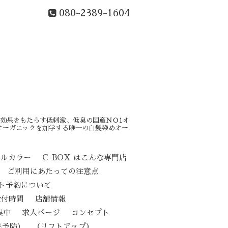
080-2389-1604
効果をもたらす低刺激、低臭の国産ＮＯ1オ
オーガニックを加学する唯一の白髪染めオー
カルカラー
C-BOX はこんな専門店
ご利用にあたっての注意点
ト予約について
受付時間
店舗情報
集中
求人ページ
コンセプト
（リフトアップ）