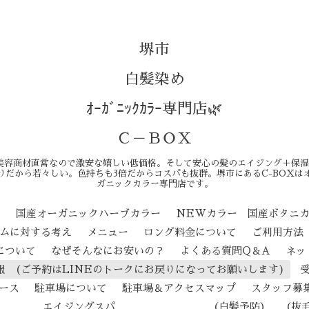
堺市
白髪染め
ｵｰｶﾞﾆｯｸｶﾗｰ専門店🌿
Ｃ－ＢＯＸ
美容商材直営なので激安な嬉しい低価格。そして安心の髪のエイジング＋保湿
りだから若々しい。色持ちも3倍だからコスパも抜群。堺市にあるC-BOXは
ガニックカラー専門店です。
ン
国産オーガニックハーブカラー
NEWカラー 国産ボタニ
テムに対する考え
メニュー
ロング料金について
ご利用方法
について
なぜそんなにお安いの？
よくある質問Q＆A
ネッ
報 (ご予約はLINEのトークにお戻りになってお願いします)
ース
駐車場について
駐車場＆アクセスマップ
スタッフ募
ジングスパ （白髪予防） （抜毛予防） 