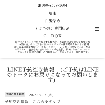
080-2389-1604
堺市
白髪染め
ｵｰｶﾞﾆｯｸｶﾗｰ専門店🌿
Ｃ－ＢＯＸ
自分のタイミングで染めれる予約優先制、美容商材直営なので激安な嬉
しい低価格。そして安心の髪のエイジング＋保湿効果をもたらす低刺
激、低臭の国産ＮＯ1オーガニックカラー ムラなく自然な仕上がりだか
ら若々しい。色持ちも3倍だからコスパも抜群。堺市にあるC-BOXはオ
ーガニックを加学する唯一の白髪染めオーガニックカラー専門店です。
LINE予約空き情報 (ご予約はLINE
のトークにお戻りになってお願いしま
す)
予約の空き状況
2022-09-07 (水)
予約空き情報 こちらをタップ