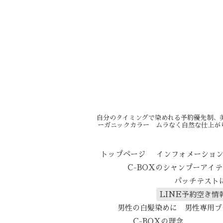
自分のタイミングで染めれる予約優先制、
ーガニックカラー ムラなく自然な仕上が
トップページ
インフォメーショ
C-BOXのシャンプーアイ
パッチテスト
LINE予約空き情
男性の白髪染めに 男性専用ブ
C-BOXの理念
エイ