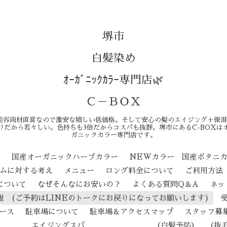
堺市
白髪染め
ｵｰｶﾞﾆｯｸｶﾗｰ専門店🌿
Ｃ－ＢＯＸ
美容商材直営なので激安な嬉しい低価格。そして安心の髪のエイジング＋保湿
りだから若々しい。色持ちも3倍だからコスパも抜群。堺市にあるC-BOXは
ガニックカラー専門店です。
ン
国産オーガニックハーブカラー
NEWカラー 国産ボタニ
テムに対する考え
メニュー
ロング料金について
ご利用方法
について
なぜそんなにお安いの？
よくある質問Q＆A
ネッ
報 (ご予約はLINEのトークにお戻りになってお願いします)
ース
駐車場について
駐車場＆アクセスマップ
スタッフ募
ジングスパ （白髪予防） （抜毛予防） 