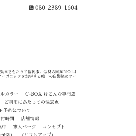
080-2389-1604
効果をもたらす低刺激、低臭の国産ＮＯ1オ
オーガニックを加学する唯一の白髪染めオー
カルカラー
C-BOX はこんな専門店
ご利用にあたっての注意点
ト予約について
受付時間
店舗情報
集中
求人ページ
コンセプト
（リフトアップ）