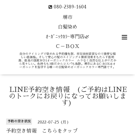
080-2389-1604
堺市
白髪染め
ｵｰｶﾞﾆｯｸｶﾗｰ専門店🌿
Ｃ－ＢＯＸ
自分のタイミングで染めれる予約優先制、美容商材直営なので激安な嬉
しい低価格。そして安心の髪のエイジング＋保湿効果をもたらす低刺
激、低臭の国産ＮＯ1オーガニックカラー ムラなく自然な仕上がりだか
ら若々しい。色持ちも3倍だからコスパも抜群。堺市にあるC-BOXはオ
ーガニックを加学する唯一の白髪染めオーガニックカラー専門店です。
LINE予約空き情報 (ご予約はLINE
のトークにお戻りになってお願いしま
す)
予約の空き状況
2022-07-25 (月)
予約空き情報 こちらをタップ