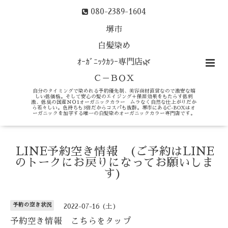
080-2389-1604
堺市
白髪染め
ｵｰｶﾞﾆｯｸｶﾗｰ専門店🌿
Ｃ－ＢＯＸ
自分のタイミングで染めれる予約優先制、美容商材直営なので激安な嬉
しい低価格。そして安心の髪のエイジング＋保湿効果をもたらす低刺
激、低臭の国産ＮＯ1オーガニックカラー ムラなく自然な仕上がりだか
ら若々しい。色持ちも3倍だからコスパも抜群。堺市にあるC-BOXはオ
ーガニックを加学する唯一の白髪染めオーガニックカラー専門店です。
LINE予約空き情報 (ご予約はLINE
のトークにお戻りになってお願いしま
す)
予約の空き状況
2022-07-16 (土)
予約空き情報 こちらをタップ