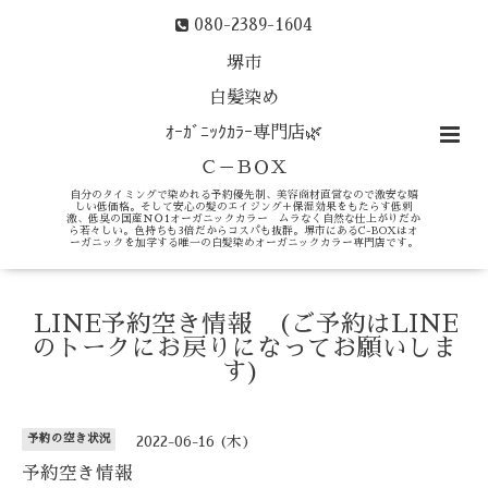
080-2389-1604
堺市
白髪染め
ｵｰｶﾞﾆｯｸｶﾗｰ専門店🌿
Ｃ－ＢＯＸ
自分のタイミングで染めれる予約優先制、美容商材直営なので激安な嬉
しい低価格。そして安心の髪のエイジング＋保湿効果をもたらす低刺
激、低臭の国産ＮＯ1オーガニックカラー ムラなく自然な仕上がりだか
ら若々しい。色持ちも3倍だからコスパも抜群。堺市にあるC-BOXはオ
ーガニックを加学する唯一の白髪染めオーガニックカラー専門店です。
LINE予約空き情報 (ご予約はLINE
のトークにお戻りになってお願いしま
す)
予約の空き状況
2022-06-16 (木)
予約空き情報