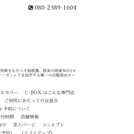
080-2389-1604
効果をもたらす低刺激、低臭の国産ＮＯ1オ
オーガニックを加学する唯一の白髪染めオー
カルカラー
C-BOX はこんな専門店
ご利用にあたっての注意点
ト予約について
受付時間
店舗情報
集中
求人ページ
コンセプト
（リフトアップ）