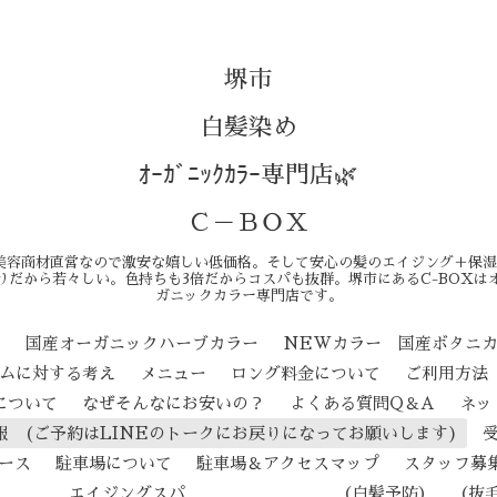
堺市
白髪染め
ｵｰｶﾞﾆｯｸｶﾗｰ専門店🌿
Ｃ－ＢＯＸ
美容商材直営なので激安な嬉しい低価格。そして安心の髪のエイジング＋保湿
りだから若々しい。色持ちも3倍だからコスパも抜群。堺市にあるC-BOXは
ガニックカラー専門店です。
ン
国産オーガニックハーブカラー
NEWカラー 国産ボタニ
テムに対する考え
メニュー
ロング料金について
ご利用方法
について
なぜそんなにお安いの？
よくある質問Q＆A
ネッ
報 (ご予約はLINEのトークにお戻りになってお願いします)
ース
駐車場について
駐車場＆アクセスマップ
スタッフ募
ジングスパ （白髪予防） （抜毛予防） 