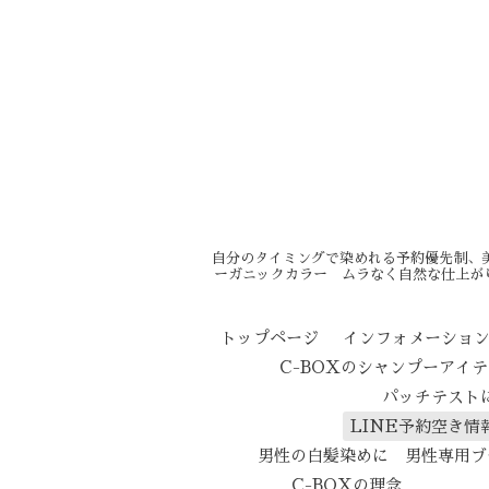
自分のタイミングで染めれる予約優先制、
ーガニックカラー ムラなく自然な仕上が
トップページ
インフォメーショ
C-BOXのシャンプーアイ
パッチテスト
LINE予約空き情
男性の白髪染めに 男性専用ブ
C-BOXの理念
エイ