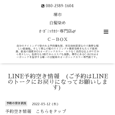
080-2389-1604
堺市
白髪染め
ｵｰｶﾞﾆｯｸｶﾗｰ専門店🌿
Ｃ－ＢＯＸ
自分のタイミングで染めれる予約優先制、美容商材直営なので激安な嬉
しい低価格。そして安心の髪のエイジング＋保湿効果をもたらす低刺
激、低臭の国産ＮＯ1オーガニックカラー ムラなく自然な仕上がりだか
ら若々しい。色持ちも3倍だからコスパも抜群。堺市にあるC-BOXはオ
ーガニックを加学する唯一の白髪染めオーガニックカラー専門店です。
LINE予約空き情報 (ご予約はLINE
のトークにお戻りになってお願いしま
す)
予約の空き状況
2022-05-12 (木)
予約空き情報 こちらをタップ