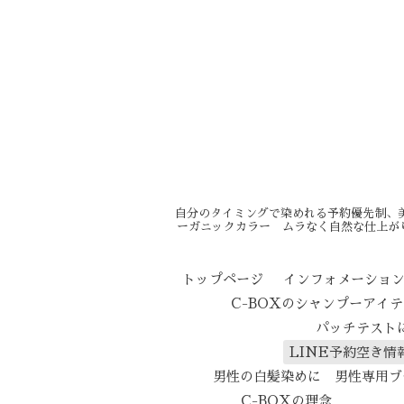
自分のタイミングで染めれる予約優先制、
ーガニックカラー ムラなく自然な仕上が
トップページ
インフォメーショ
C-BOXのシャンプーアイ
パッチテスト
LINE予約空き情
男性の白髪染めに 男性専用ブ
C-BOXの理念
エイ