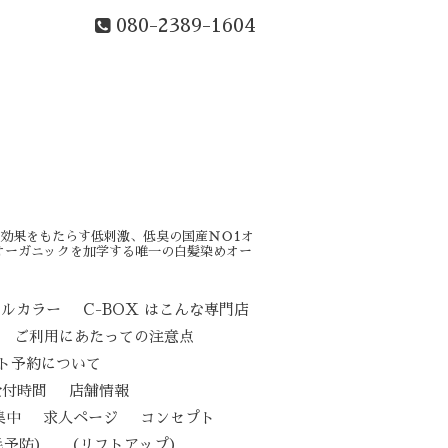
080-2389-1604
効果をもたらす低刺激、低臭の国産ＮＯ1オ
オーガニックを加学する唯一の白髪染めオー
カルカラー
C-BOX はこんな専門店
ご利用にあたっての注意点
ト予約について
受付時間
店舗情報
集中
求人ページ
コンセプト
（リフトアップ）