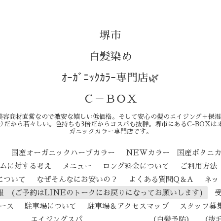
堺市
白髪染め
ｵｰｶﾞﾆｯｸｶﾗｰ専門店🌿
Ｃ－ＢＯＸ
美容商材直営なので激安な嬉しい低価格。そして安心の髪のエイジング＋保湿
りだから若々しい。色持ちも3倍だからコスパも抜群。堺市にあるC-BOXは
ガニックカラー専門店です。
ン
国産オーガニックハーブカラー
NEWカラー 国産ボタニ
テムに対する考え
メニュー
ロング料金について
ご利用方法
について
なぜそんなにお安いの？
よくある質問Q＆A
ネッ
報 (ご予約はLINEのトークにお戻りになってお願いします)
ース
駐車場について
駐車場＆アクセスマップ
スタッフ募
ジングスパ （白髪予防） （抜毛予防） 