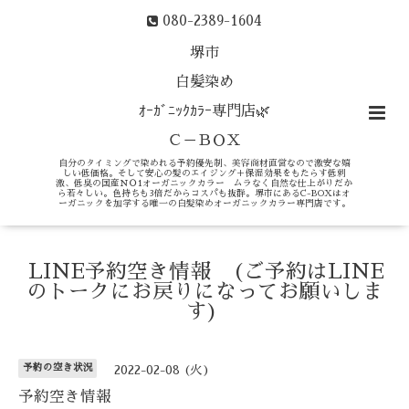
080-2389-1604
堺市
白髪染め
ｵｰｶﾞﾆｯｸｶﾗｰ専門店🌿
Ｃ－ＢＯＸ
自分のタイミングで染めれる予約優先制、美容商材直営なので激安な嬉
しい低価格。そして安心の髪のエイジング＋保湿効果をもたらす低刺
激、低臭の国産ＮＯ1オーガニックカラー ムラなく自然な仕上がりだか
ら若々しい。色持ちも3倍だからコスパも抜群。堺市にあるC-BOXはオ
ーガニックを加学する唯一の白髪染めオーガニックカラー専門店です。
LINE予約空き情報 (ご予約はLINE
のトークにお戻りになってお願いしま
す)
予約の空き状況
2022-02-08 (火)
予約空き情報