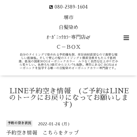
080-2389-1604
堺市
白髪染め
ｵｰｶﾞﾆｯｸｶﾗｰ専門店🌿
Ｃ－ＢＯＸ
自分のタイミングで染めれる予約優先制、美容商材直営なので激安な嬉
しい低価格。そして安心の髪のエイジング＋保湿効果をもたらす低刺
激、低臭の国産ＮＯ1オーガニックカラー ムラなく自然な仕上がりだか
ら若々しい。色持ちも3倍だからコスパも抜群。堺市にあるC-BOXはオ
ーガニックを加学する唯一の白髪染めオーガニックカラー専門店です。
LINE予約空き情報 (ご予約はLINE
のトークにお戻りになってお願いしま
す)
予約の空き状況
2022-01-24 (月)
予約空き情報 こちらをタップ