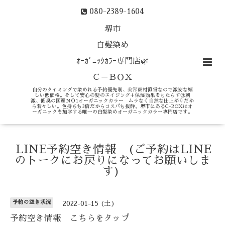
080-2389-1604
堺市
白髪染め
ｵｰｶﾞﾆｯｸｶﾗｰ専門店🌿
Ｃ－ＢＯＸ
自分のタイミングで染めれる予約優先制、美容商材直営なので激安な嬉
しい低価格。そして安心の髪のエイジング＋保湿効果をもたらす低刺
激、低臭の国産ＮＯ1オーガニックカラー ムラなく自然な仕上がりだか
ら若々しい。色持ちも3倍だからコスパも抜群。堺市にあるC-BOXはオ
ーガニックを加学する唯一の白髪染めオーガニックカラー専門店です。
LINE予約空き情報 (ご予約はLINE
のトークにお戻りになってお願いしま
す)
予約の空き状況
2022-01-15 (土)
予約空き情報 こちらをタップ