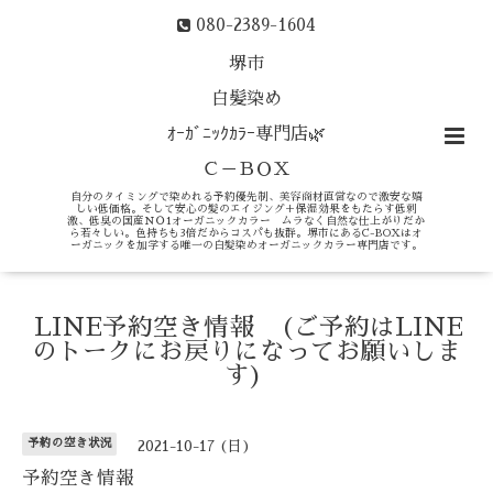
080-2389-1604
堺市
白髪染め
ｵｰｶﾞﾆｯｸｶﾗｰ専門店🌿
Ｃ－ＢＯＸ
自分のタイミングで染めれる予約優先制、美容商材直営なので激安な嬉
しい低価格。そして安心の髪のエイジング＋保湿効果をもたらす低刺
激、低臭の国産ＮＯ1オーガニックカラー ムラなく自然な仕上がりだか
ら若々しい。色持ちも3倍だからコスパも抜群。堺市にあるC-BOXはオ
ーガニックを加学する唯一の白髪染めオーガニックカラー専門店です。
LINE予約空き情報 (ご予約はLINE
のトークにお戻りになってお願いしま
す)
予約の空き状況
2021-10-17 (日)
予約空き情報