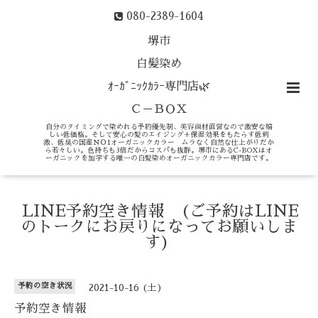
080-2389-1604
堺市
白髪染め
ｵｰｶﾞﾆｯｸｶﾗｰ専門店🌿
Ｃ－ＢＯＸ
自分のタイミングで染めれる予約優先制、美容商材直営なので激安な嬉
しい低価格。そして安心の髪のエイジング＋保湿効果をもたらす低刺
激、低臭の国産ＮＯ1オーガニックカラー ムラなく自然な仕上がりだか
ら若々しい。色持ちも3倍だからコスパも抜群。堺市にあるC-BOXはオ
ーガニックを加学する唯一の白髪染めオーガニックカラー専門店です。
LINE予約空き情報 (ご予約はLINE
のトークにお戻りになってお願いしま
す)
予約の空き状況
2021-10-16 (土)
予約空き情報