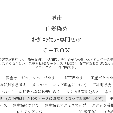
堺市
白髪染め
ｵｰｶﾞﾆｯｸｶﾗｰ専門店🌿
Ｃ－ＢＯＸ
美容商材直営なので激安な嬉しい低価格。そして安心の髪のエイジング＋保湿
りだから若々しい。色持ちも3倍だからコスパも抜群。堺市にあるC-BOXは
ガニックカラー専門店です。
ン
国産オーガニックハーブカラー
NEWカラー 国産ボタニ
テムに対する考え
メニュー
ロング料金について
ご利用方法
について
なぜそんなにお安いの？
よくある質問Q＆A
ネッ
報 (ご予約はLINEのトークにお戻りになってお願いします)
ース
駐車場について
駐車場＆アクセスマップ
スタッフ募
ジングスパ （白髪予防） （抜毛予防） 