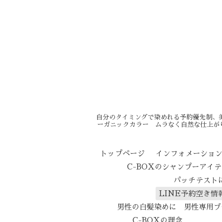
自分のタイミングで染めれる予約優先制、
ーガニックカラー ムラなく自然な仕上が
トップページ
インフォメーショ
C-BOXのシャンプーアイ
パッチテスト
LINE予約空き情
男性の白髪染めに 男性専用ブ
C-BOXの理念
エイ