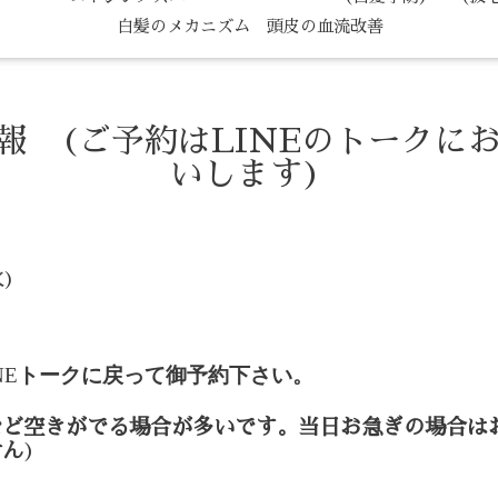
白髪のメカニズム 頭皮の血流改善
情報 (ご予約はLINEのトークに
いします)
火)
NE
トークに戻って御予約下さい。
など空きがでる場合が多いです。当日お急ぎの場合は
せん
)