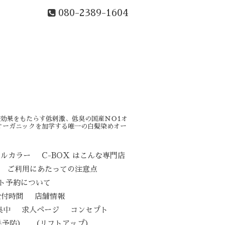
080-2389-1604
効果をもたらす低刺激、低臭の国産ＮＯ1オ
オーガニックを加学する唯一の白髪染めオー
カルカラー
C-BOX はこんな専門店
ご利用にあたっての注意点
ト予約について
受付時間
店舗情報
集中
求人ページ
コンセプト
（リフトアップ）