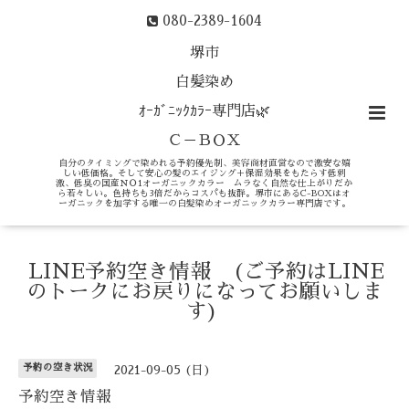
080-2389-1604
堺市
白髪染め
ｵｰｶﾞﾆｯｸｶﾗｰ専門店🌿
Ｃ－ＢＯＸ
自分のタイミングで染めれる予約優先制、美容商材直営なので激安な嬉
しい低価格。そして安心の髪のエイジング＋保湿効果をもたらす低刺
激、低臭の国産ＮＯ1オーガニックカラー ムラなく自然な仕上がりだか
ら若々しい。色持ちも3倍だからコスパも抜群。堺市にあるC-BOXはオ
ーガニックを加学する唯一の白髪染めオーガニックカラー専門店です。
LINE予約空き情報 (ご予約はLINE
のトークにお戻りになってお願いしま
す)
予約の空き状況
2021-09-05 (日)
予約空き情報