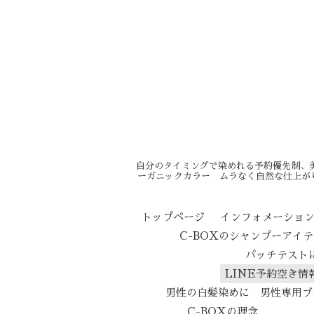
自分のタイミングで染めれる予約優先制、
ーガニックカラー ムラなく自然な仕上が
トップページ
インフォメーショ
C-BOXのシャンプーアイ
パッチテスト
LINE予約空き情
男性の白髪染めに 男性専用ブ
C-BOXの理念
エイ