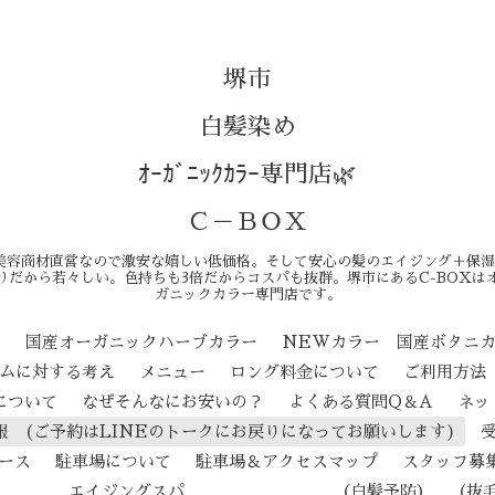
堺市
白髪染め
ｵｰｶﾞﾆｯｸｶﾗｰ専門店🌿
Ｃ－ＢＯＸ
美容商材直営なので激安な嬉しい低価格。そして安心の髪のエイジング＋保湿
りだから若々しい。色持ちも3倍だからコスパも抜群。堺市にあるC-BOXは
ガニックカラー専門店です。
ン
国産オーガニックハーブカラー
NEWカラー 国産ボタニ
テムに対する考え
メニュー
ロング料金について
ご利用方法
について
なぜそんなにお安いの？
よくある質問Q＆A
ネッ
報 (ご予約はLINEのトークにお戻りになってお願いします)
ース
駐車場について
駐車場＆アクセスマップ
スタッフ募
ジングスパ （白髪予防） （抜毛予防） 