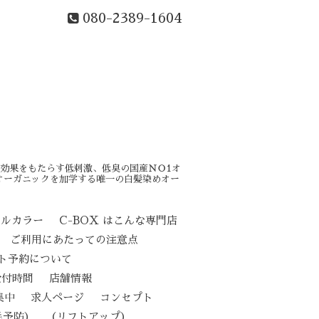
080-2389-1604
効果をもたらす低刺激、低臭の国産ＮＯ1オ
オーガニックを加学する唯一の白髪染めオー
カルカラー
C-BOX はこんな専門店
ご利用にあたっての注意点
ト予約について
受付時間
店舗情報
集中
求人ページ
コンセプト
（リフトアップ）