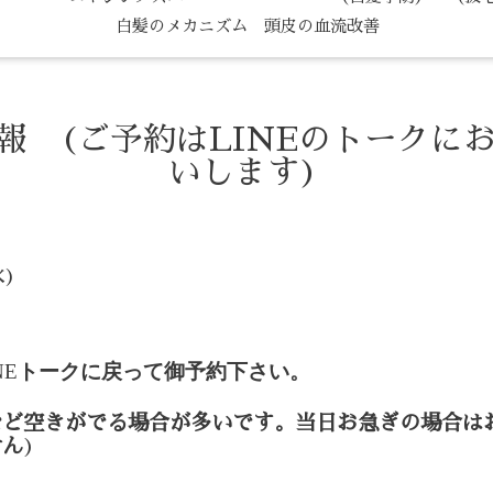
白髪のメカニズム 頭皮の血流改善
情報 (ご予約はLINEのトークに
いします)
水)
NE
トークに戻って御予約下さい。
など空きがでる場合が多いです。当日お急ぎの場合は
せん
)