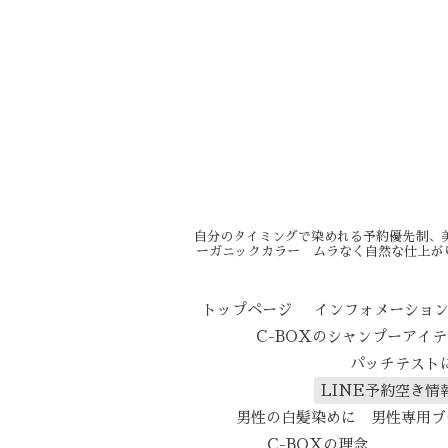
自分のタイミングで染めれる予約優先制、
ーガニックカラー ムラなく自然な仕上が
トップページ
インフォメーショ
C-BOXのシャンプーアイ
パッチテスト
LINE予約空き情
男性の白髪染めに 男性専用ブ
C-BOXの理念
エイ