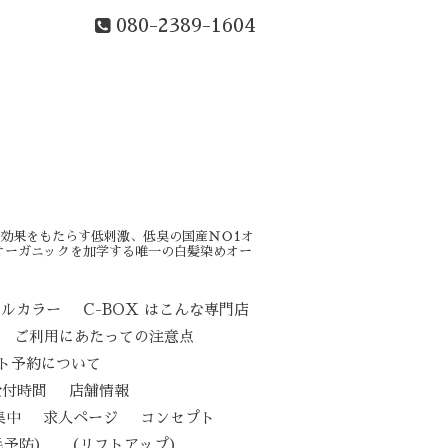
080-2389-1604
効果をもたらす低刺激、低臭の国産ＮＯ1オ
オーガニックを加学する唯一の白髪染めオー
カルカラー
C-BOX はこんな専門店
ご利用にあたっての注意点
ト予約について
受付時間
店舗情報
集中
求人ページ
コンセプト
（リフトアップ）