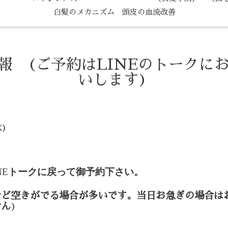
白髪のメカニズム 頭皮の血流改善
情報 (ご予約はLINEのトークに
いします)
木)
NE
トークに戻って御予約下さい。
など空きがでる場合が多いです。当日お急ぎの場合は
せん
)