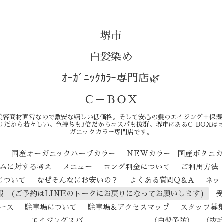
堺市
白髪染め
ｵｰｶﾞﾆｯｸｶﾗｰ専門店🌿
Ｃ－ＢＯＸ
美容商材直営なので激安な嬉しい低価格。そして安心の髪のエイジング＋保湿
りだから若々しい。色持ちも3倍だからコスパも抜群。堺市にあるC-BOXは
ガニックカラー専門店です。
ン
国産オーガニックハーブカラー
NEWカラー 国産ボタニ
テムに対する考え
メニュー
ロング料金について
ご利用方法
について
なぜそんなにお安いの？
よくある質問Q＆A
ネッ
報 (ご予約はLINEのトークにお戻りになってお願いします)
ース
駐車場について
駐車場＆アクセスマップ
スタッフ募
ジングスパ （白髪予防） （抜毛予防） 