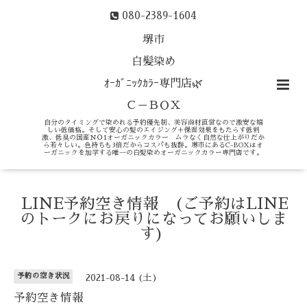
080-2389-1604
堺市
白髪染め
ｵｰｶﾞﾆｯｸｶﾗｰ専門店🌿
Ｃ－ＢＯＸ
自分のタイミングで染めれる予約優先制、美容商材直営なので激安な嬉
しい低価格。そして安心の髪のエイジング＋保湿効果をもたらす低刺
激、低臭の国産ＮＯ1オーガニックカラー ムラなく自然な仕上がりだか
ら若々しい。色持ちも3倍だからコスパも抜群。堺市にあるC-BOXはオ
ーガニックを加学する唯一の白髪染めオーガニックカラー専門店です。
LINE予約空き情報 (ご予約はLINE
のトークにお戻りになってお願いしま
す)
予約の空き状況
2021-08-14 (土)
予約空き情報