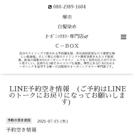
080-2389-1604
堺市
白髪染め
ｵｰｶﾞﾆｯｸｶﾗｰ専門店🌿
Ｃ－ＢＯＸ
自分のタイミングで染めれる予約優先制、美容商材直営なので激安な嬉
しい低価格。そして安心の髪のエイジング＋保湿効果をもたらす低刺
激、低臭の国産ＮＯ1オーガニックカラー ムラなく自然な仕上がりだか
ら若々しい。色持ちも3倍だからコスパも抜群。堺市にあるC-BOXはオ
ーガニックを加学する唯一の白髪染めオーガニックカラー専門店です。
LINE予約空き情報 (ご予約はLINE
のトークにお戻りになってお願いしま
す)
予約の空き状況
2021-07-15 (木)
予約空き情報