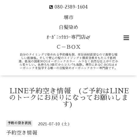
080-2389-1604
堺市
白髪染め
ｵｰｶﾞﾆｯｸｶﾗｰ専門店🌿
Ｃ－ＢＯＸ
自分のタイミングで染めれる予約優先制、美容商材直営なので激安な嬉
しい低価格。そして安心の髪のエイジング＋保湿効果をもたらす低刺
激、低臭の国産ＮＯ1オーガニックカラー ムラなく自然な仕上がりだか
ら若々しい。色持ちも3倍だからコスパも抜群。堺市にあるC-BOXはオ
ーガニックを加学する唯一の白髪染めオーガニックカラー専門店です。
LINE予約空き情報 (ご予約はLINE
のトークにお戻りになってお願いしま
す)
予約の空き状況
2021-07-10 (土)
予約空き情報