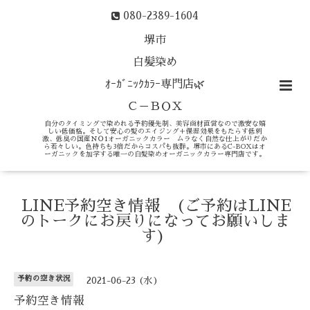
080-2389-1604
堺市
白髪染め
ｵｰｶﾞﾆｯｸｶﾗｰ専門店🌿
Ｃ－ＢＯＸ
自分のタイミングで染めれる予約優先制、美容商材直営なので激安な嬉
しい低価格。そして安心の髪のエイジング＋保湿効果をもたらす低刺
激、低臭の国産ＮＯ1オーガニックカラー ムラなく自然な仕上がりだか
ら若々しい。色持ちも3倍だからコスパも抜群。堺市にあるC-BOXはオ
ーガニックを加学する唯一の白髪染めオーガニックカラー専門店です。
LINE予約空き情報 (ご予約はLINE
のトークにお戻りになってお願いしま
す)
予約の空き状況
2021-06-23 (水)
予約空き情報