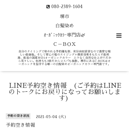
080-2389-1604
堺市
白髪染め
ｵｰｶﾞﾆｯｸｶﾗｰ専門店🌿
Ｃ－ＢＯＸ
自分のタイミングで染めれる予約優先制、美容商材直営なので激安な嬉
しい低価格。そして安心の髪のエイジング＋保湿効果をもたらす低刺
激、低臭の国産ＮＯ1オーガニックカラー ムラなく自然な仕上がりだか
ら若々しい。色持ちも3倍だからコスパも抜群。堺市にあるC-BOXはオ
ーガニックを加学する唯一の白髪染めオーガニックカラー専門店です。
LINE予約空き情報 (ご予約はLINE
のトークにお戻りになってお願いしま
す)
予約の空き状況
2021-05-04 (火)
予約空き情報