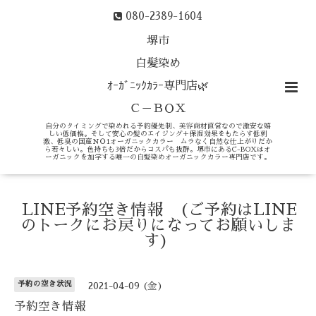
080-2389-1604
堺市
白髪染め
ｵｰｶﾞﾆｯｸｶﾗｰ専門店🌿
Ｃ－ＢＯＸ
自分のタイミングで染めれる予約優先制、美容商材直営なので激安な嬉
しい低価格。そして安心の髪のエイジング＋保湿効果をもたらす低刺
激、低臭の国産ＮＯ1オーガニックカラー ムラなく自然な仕上がりだか
ら若々しい。色持ちも3倍だからコスパも抜群。堺市にあるC-BOXはオ
ーガニックを加学する唯一の白髪染めオーガニックカラー専門店です。
LINE予約空き情報 (ご予約はLINE
のトークにお戻りになってお願いしま
す)
予約の空き状況
2021-04-09 (金)
予約空き情報