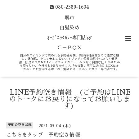
080-2389-1604
堺市
白髪染め
ｵｰｶﾞﾆｯｸｶﾗｰ専門店🌿
Ｃ－ＢＯＸ
自分のタイミングで染めれる予約優先制、美容商材直営なので激安な嬉
しい低価格。そして安心の髪のエイジング＋保湿効果をもたらす低刺
激、低臭の国産ＮＯ1オーガニックカラー ムラなく自然な仕上がりだか
ら若々しい。色持ちも3倍だからコスパも抜群。堺市にあるC-BOXはオ
ーガニックを加学する唯一の白髪染めオーガニックカラー専門店です。
LINE予約空き情報 (ご予約はLINE
のトークにお戻りになってお願いしま
す)
予約の空き状況
2021-03-04 (木)
こちらをタップ 予約空き情報