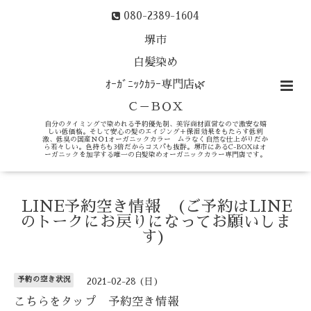
080-2389-1604
堺市
白髪染め
ｵｰｶﾞﾆｯｸｶﾗｰ専門店🌿
Ｃ－ＢＯＸ
自分のタイミングで染めれる予約優先制、美容商材直営なので激安な嬉
しい低価格。そして安心の髪のエイジング＋保湿効果をもたらす低刺
激、低臭の国産ＮＯ1オーガニックカラー ムラなく自然な仕上がりだか
ら若々しい。色持ちも3倍だからコスパも抜群。堺市にあるC-BOXはオ
ーガニックを加学する唯一の白髪染めオーガニックカラー専門店です。
LINE予約空き情報 (ご予約はLINE
のトークにお戻りになってお願いしま
す)
予約の空き状況
2021-02-28 (日)
こちらをタップ 予約空き情報