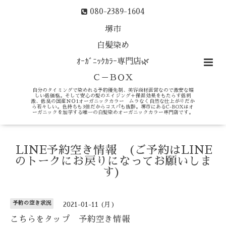
080-2389-1604
堺市
白髪染め
ｵｰｶﾞﾆｯｸｶﾗｰ専門店🌿
Ｃ－ＢＯＸ
自分のタイミングで染めれる予約優先制、美容商材直営なので激安な嬉
しい低価格。そして安心の髪のエイジング＋保湿効果をもたらす低刺
激、低臭の国産ＮＯ1オーガニックカラー ムラなく自然な仕上がりだか
ら若々しい。色持ちも3倍だからコスパも抜群。堺市にあるC-BOXはオ
ーガニックを加学する唯一の白髪染めオーガニックカラー専門店です。
LINE予約空き情報 (ご予約はLINE
のトークにお戻りになってお願いしま
す)
予約の空き状況
2021-01-11 (月)
こちらをタップ 予約空き情報